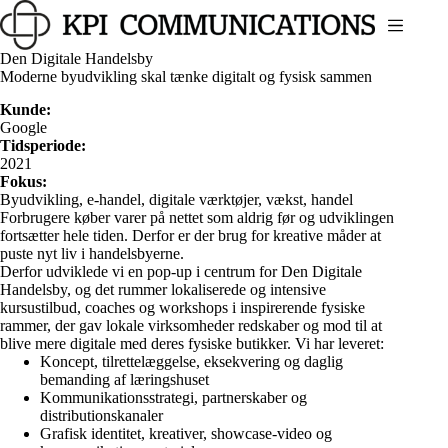
Fortsæt
til
indhold
Den Digitale Handelsby
Moderne byudvikling skal tænke digitalt og fysisk sammen
Kunde:
Google
Tidsperiode:
2021
Fokus:
Byudvikling, e-handel, digitale værktøjer, vækst, handel
Forbrugere køber varer på nettet som aldrig før og udviklingen
fortsætter hele tiden. Derfor er der brug for kreative måder at
puste nyt liv i handelsbyerne.
Derfor udviklede vi en pop-up i centrum for Den Digitale
Handelsby, og det rummer lokaliserede og intensive
kursustilbud, coaches og workshops i inspirerende fysiske
rammer, der gav lokale virksomheder redskaber og mod til at
blive mere digitale med deres fysiske butikker. Vi har leveret:
Koncept, tilrettelæggelse, eksekvering og daglig
bemanding af læringshuset
Kommunikationsstrategi, partnerskaber og
distributionskanaler
Grafisk identitet, kreativer, showcase-video og