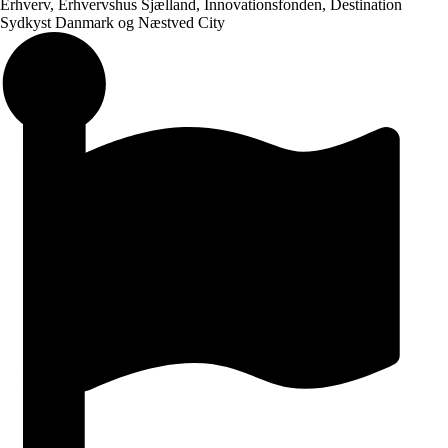
Erhverv, Erhvervshus Sjælland, Innovationsfonden, Destination
Sydkyst Danmark og Næstved City