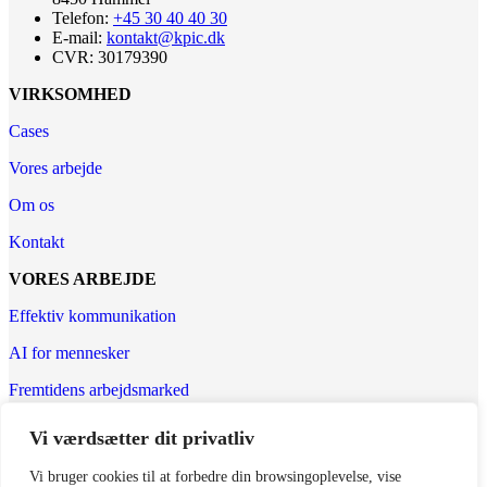
Telefon:
+45 30 40 40 30
E-mail:
kontakt@kpic.dk
CVR:
30179390
VIRKSOMHED
Cases
Vores arbejde
Om os
Kontakt
VORES ARBEJDE
Effektiv kommunikation
AI for mennesker
Fremtidens arbejdsmarked
Inklusion & diversitet
Vi værdsætter dit privatliv
Events & konferencer
Vi bruger cookies til at forbedre din browsingoplevelse, vise