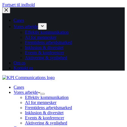
Fortsæt til indhold
Cases
Vores arbejde
Effektiv kommunikation
AI for mennesker
Fremtidens arbejdsmarked
Inklusion & diversitet
Events & konferencer
Aktivering & synlighed
Om os
Kontakt os
Cases
Vores arbejde
Effektiv kommunikation
AI for mennesker
Fremtidens arbejdsmarked
Inklusion & diversitet
Events & konferencer
Aktivering & synlighed